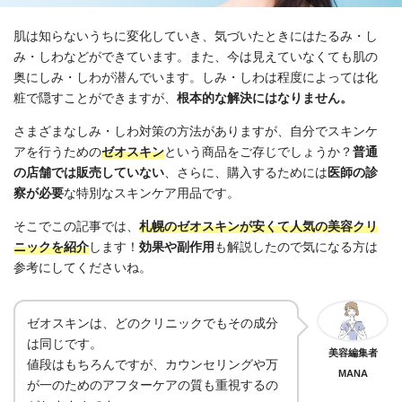
肌は知らないうちに変化していき、気づいたときにはたるみ・し
み・しわなどができています。また、今は見えていなくても肌の
奥にしみ・しわが潜んでいます。しみ・しわは程度によっては化
粧で隠すことができますが、
根本的な解決にはなりません。
さまざまなしみ・しわ対策の方法がありますが、自分でスキンケ
アを行うための
ゼオスキン
という商品をご存じでしょうか？
普通
の店舗では販売していない
、さらに、購入するためには
医師の診
察が必要
な特別なスキンケア用品です。
そこでこの記事では、
札幌のゼオスキンが安くて人気の美容クリ
ニックを紹介
します！
効果や副作用
も解説したので気になる方は
参考にしてくださいね。
ゼオスキンは、どのクリニックでもその成分
は同じです。
美容編集者
値段はもちろんですが、カウンセリングや万
MANA
が一のためのアフターケアの質も重視するの