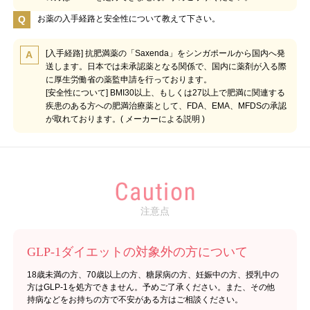
Q
お薬の入手経路と安全性について教えて下さい。
[入手経路] 抗肥満薬の「Saxenda」をシンガポールから国内へ発
A
送します。日本では未承認薬となる関係で、国内に薬剤が入る際
に厚生労働省の薬監申請を行っております。
[安全性について] BMI30以上、もしくは27以上で肥満に関連する
疾患のある方への肥満治療薬として、FDA、EMA、MFDSの承認
が取れております。(
メーカーによる説明
)
注意点
GLP-1ダイエットの対象外の方について
18歳未満の方、70歳以上の方、糖尿病の方、妊娠中の方、授乳中の
方はGLP-1を処方できません。予めご了承ください。また、その他
持病などをお持ちの方で不安がある方はご相談ください。