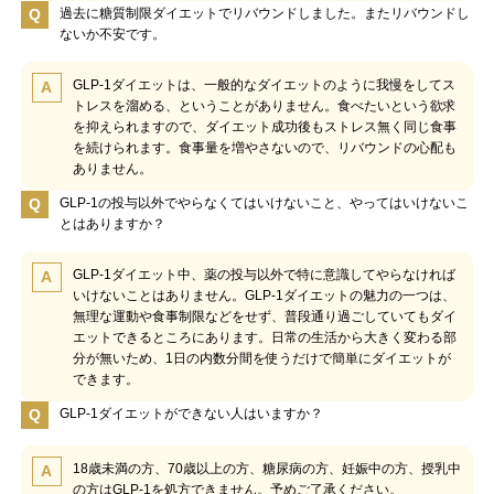
Q
過去に糖質制限ダイエットでリバウンドしました。またリバウンドし
ないか不安です。
GLP-1ダイエットは、一般的なダイエットのように我慢をしてス
A
トレスを溜める、ということがありません。食べたいという欲求
を抑えられますので、ダイエット成功後もストレス無く同じ食事
を続けられます。食事量を増やさないので、リバウンドの心配も
ありません。
Q
GLP-1の投与以外でやらなくてはいけないこと、やってはいけないこ
とはありますか？
GLP-1ダイエット中、薬の投与以外で特に意識してやらなければ
A
いけないことはありません。GLP-1ダイエットの魅力の一つは、
無理な運動や食事制限などをせず、普段通り過ごしていてもダイ
エットできるところにあります。日常の生活から大きく変わる部
分が無いため、1日の内数分間を使うだけで簡単にダイエットが
できます。
Q
GLP-1ダイエットができない人はいますか？
18歳未満の方、70歳以上の方、糖尿病の方、妊娠中の方、授乳中
A
の方はGLP-1を処方できません。予めご了承ください。