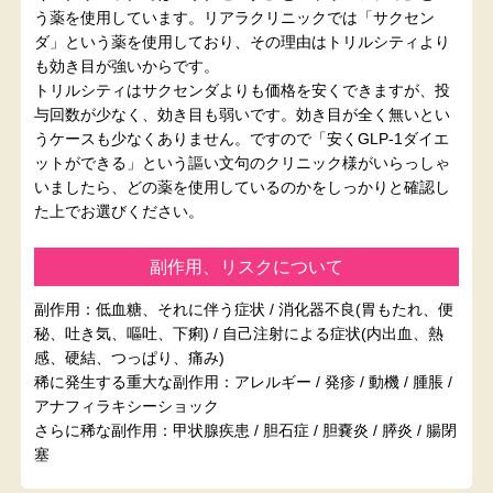
う薬を使用しています。リアラクリニックでは「サクセン
ダ」という薬を使用しており、その理由はトリルシティより
も効き目が強いからです。
トリルシティはサクセンダよりも価格を安くできますが、投
与回数が少なく、効き目も弱いです。効き目が全く無いとい
うケースも少なくありません。ですので「安くGLP-1ダイエ
ットができる」という謳い文句のクリニック様がいらっしゃ
いましたら、どの薬を使用しているのかをしっかりと確認し
た上でお選びください。
副作用、リスクについて
副作用：低血糖、それに伴う症状 / 消化器不良(胃もたれ、便
秘、吐き気、嘔吐、下痢) / 自己注射による症状(内出血、熱
感、硬結、つっぱり、痛み)
稀に発生する重大な副作用：アレルギー / 発疹 / 動機 / 腫脹 /
アナフィラキシーショック
さらに稀な副作用：甲状腺疾患 / 胆石症 / 胆嚢炎 / 膵炎 / 腸閉
塞