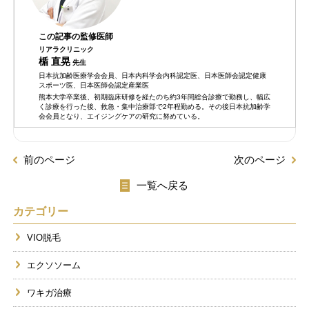
この記事の監修医師
リアラクリニック
楯 直晃
先生
日本抗加齢医療学会会員、日本内科学会内科認定医、日本医師会認定健康
スポーツ医、日本医師会認定産業医
熊本大学卒業後、初期臨床研修を経たのち約3年間総合診療で勤務し、幅広
く診療を行った後、救急・集中治療部で2年程勤める。その後日本抗加齢学
会会員となり、エイジングケアの研究に努めている。
前のページ
次のページ
一覧へ戻る
カテゴリー
VIO脱毛
エクソソーム
ワキガ治療