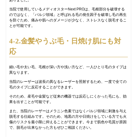
当院で使用しているメディオスターNext PROは、毛根部分を破壊する
のではなく、「バルジ領域」と呼ばれる毛の発生因子を破壊し毛の再生
を防ぐため、痛みや肌へのダメージが少なく、ストレスなく脱毛するこ
とが可能です。
4-2.金髪やうぶ毛・日焼け肌にも対
応
細い毛や太い毛、毛根が深い方や浅い方など、一人ひとり毛のタイプは
異なります。
当院のレーザーは波長の異なるレーザーを照射するため、一度で全ての
毛のタイプに反応することができます。
そのため、産毛や金髪など従来の機器では反応しにくかった毛にも、効
果を出すことが可能です。
また、当院のレーザーはメラニン色素ではなくバルジ領域に刺激を与え
脱毛する仕組みです。そのため、地黒の方や日焼けをしている方でも火
傷のリスクを最小限に抑えることができます。今まで肌色や毛質が原因
で、脱毛が出来なかった方もぜひご相談ください。