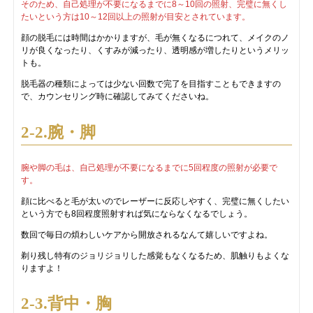
そのため、自己処理が不要になるまでに8～10回の照射、完璧に無くし
たいという方は10～12回以上の照射が目安とされています。
顔の脱毛には時間はかかりますが、毛が無くなるにつれて、メイクのノ
リが良くなったり、くすみが減ったり、透明感が増したりというメリッ
トも。
脱毛器の種類によっては少ない回数で完了を目指すこともできますの
で、カウンセリング時に確認してみてくださいね。
2-2.腕・脚
腕や脚の毛は、自己処理が不要になるまでに5回程度の照射が必要で
す。
顔に比べると毛が太いのでレーザーに反応しやすく、完璧に無くしたい
という方でも8回程度照射すれば気にならなくなるでしょう。
数回で毎日の煩わしいケアから開放されるなんて嬉しいですよね。
剃り残し特有のジョリジョリした感覚もなくなるため、肌触りもよくな
りますよ！
2-3.背中・胸