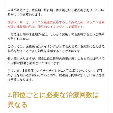
人間の体毛には、成長期・退行期・休止期という毛周期があり、2～3ヶ
月かけて生え変わります。
医療レーザーは、メラニン色素に反応するしくみのため、メラニン色素
が濃い成長期の毛は、脱毛のタイミングとして最適です。
一方で退行期や休止期の毛は、せっかく施術しても期待するような効果
が得られません。
このように、医療脱毛はタイミングがとても大切で、毛周期に合わせて
脱毛を行うことでより効果を実感することが可能です。
個人差もありますが、完全に自己処理の必要が無くなるまでには平均で
5～8回の照射が必要といわれています。
とはいえ、3回程度で太くチクチクしたムダ毛は目立たなくなり、産毛
のような細い毛に変わっていくので、脱毛前と同様の煩わしい自己処理
は不要になります。
2.部位ごとに必要な治療回数は
異なる