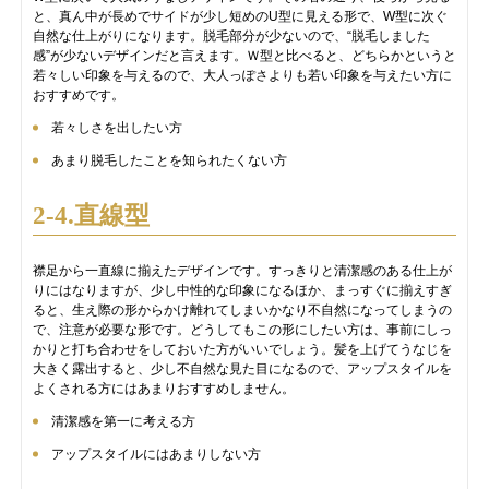
と、真ん中が長めでサイドが少し短めのU型に見える形で、W型に次ぐ
自然な仕上がりになります。脱毛部分が少ないので、“脱毛しました
感”が少ないデザインだと言えます。Ｗ型と比べると、どちらかというと
若々しい印象を与えるので、大人っぽさよりも若い印象を与えたい方に
おすすめです。
若々しさを出したい方
あまり脱毛したことを知られたくない方
2-4.直線型
襟足から一直線に揃えたデザインです。すっきりと清潔感のある仕上が
りにはなりますが、少し中性的な印象になるほか、まっすぐに揃えすぎ
ると、生え際の形からかけ離れてしまいかなり不自然になってしまうの
で、注意が必要な形です。どうしてもこの形にしたい方は、事前にしっ
かりと打ち合わせをしておいた方がいいでしょう。髪を上げてうなじを
大きく露出すると、少し不自然な見た目になるので、アップスタイルを
よくされる方にはあまりおすすめしません。
清潔感を第一に考える方
アップスタイルにはあまりしない方