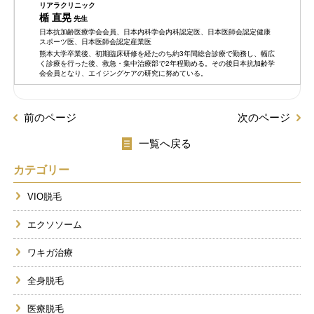
リアラクリニック
楯 直晃
先生
日本抗加齢医療学会会員、日本内科学会内科認定医、日本医師会認定健康
スポーツ医、日本医師会認定産業医
熊本大学卒業後、初期臨床研修を経たのち約3年間総合診療で勤務し、幅広
く診療を行った後、救急・集中治療部で2年程勤める。その後日本抗加齢学
会会員となり、エイジングケアの研究に努めている。
前のページ
次のページ
一覧へ戻る
カテゴリー
VIO脱毛
エクソソーム
ワキガ治療
全身脱毛
医療脱毛