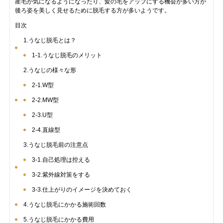
産毛が気になるようになったり、髪の毛をアップにする機会が多い方が
後ろ姿を美しく見せるために脱毛する方が多いようです。
目次
1.うなじ脱毛とは？
1-1.うなじ脱毛のメリット
2.うなじの様々な形
2-1.W型
2-2.MW型
2-3.U型
2-4.直線型
3.うなじ脱毛前の注意点
3-1.自己処理は控える
3-2.紫外線対策をする
3-3.仕上がりのイメージを決めておく
4.うなじ脱毛にかかる施術回数
5.うなじ脱毛にかかる費用