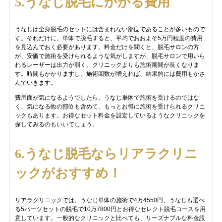
5.うなじ脱毛にかかる費用
うなじは全身脱毛のセットには含まれない部位であることが多いもので
す。それだけに、単体で脱毛すると、平均でおおよそ5万円程度の費用
を見込んでおく必要があります。料金だけを聞くと、脱毛サロンの方
が、安価で施術を受けられるような気がしますが、脱毛サロンで用いら
れるレーザーは出力が弱く、クリニックよりも施術期間が長くなりま
す。時間もかかりますし、施術回数が増えれば、結果的には費用もかさ
んでいきます。
費用面が気になるようでしたら、うなじ単体で施術を受けるのではな
く、気になる他の部位も含めて、もっとお得に施術を受けられるクリニ
ックもあります。お得なセット料金を設定しているようなクリニックを
探してみるのもいいでしょう。
6.うなじ脱毛ならリアラクリニ
ックがおすすめ！
リアラクリニックでは、うなじ単体の施術で4万4550円、うなじも選べ
る5パーツセットの脱毛で10万7800円とお得なセレクト脱毛コースを用
意しています。一般的なクリニックと比べても、リーズナブルな料金設