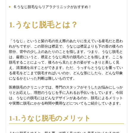
6.うなじ脱毛ならリアラクリニックがおすすめ！
1.うなじ脱毛とは？
「うなじ」というと髪の毛の生え際のあたりに生えている産毛だと思わ
れがちですが、この部分は襟足で、うなじは襟足よりも下の首の後ろの
部分、背中の少し上のあたりのことを指します。つまり、うなじ脱毛と
は、厳密にいうと、襟足とうなじ両方の脱毛のことを指します。ここを
脱毛することによって、後ろから見たときの姿がすっきりと美しく見
え、清潔感を出すことができます。ただ、うっすらとうなじを覆ってい
る産毛をどこまで脱毛すればいいのか、どんな形にしたら、どんな印象
になるかといった判断は難しいものです。
医療脱毛のクリニックでは、専門のスタッフがそうしたお悩みにしっか
りとお応えし、理想のうなじを手に入れるお手伝いをしています。今回
は、うなじの脱毛にはどんなデザインがあるのか、脱毛によるメリット
や実際に脱毛にかかる時間や費用などについてもご紹介していきます。
1-1.うなじ脱毛のメリット