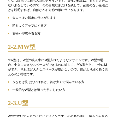
うなじ脱毛では最も人気のデザインです。女性の襟足は、もともとWに
近い形をしているので、その自然な形だけを残して、必要のない産毛だ
けを脱毛すれば、自然な左右対称の形に仕上がります。
大人っぽい印象に仕上がります
髪をよくアップにする方
着物や浴衣を着る方
2-2.MW型
MW型は、W型の真ん中にM型入れたようなデザインです。W型の場
合、中央に大きなスペースができるのに対して、MW型だと、中央にM
ができ、それほど大きなスペースが空かないので、首がより細く長く見
えるのが特徴です。
うなじは見せたいけれど、首が太くて悩んでいる方
一般的なW型とは違った形にしたい方
2-3.U型
W型に次いで人気のうなじデザインです。その名の通り、後ろから見る