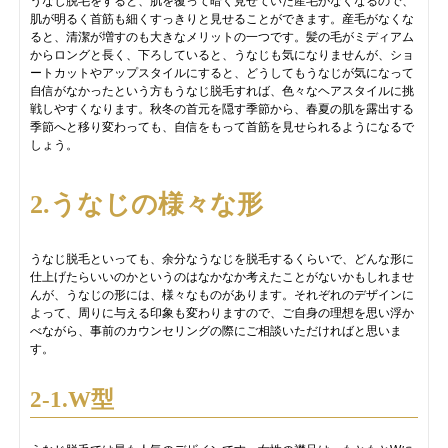
うなじ脱毛をすると、肌を覆って暗く見せていた産毛がなくなるので、
肌が明るく首筋も細くすっきりと見せることができます。産毛がなくな
ると、清潔が増すのも大きなメリットの一つです。髪の毛がミディアム
からロングと長く、下ろしていると、うなじも気になりませんが、ショ
ートカットやアップスタイルにすると、どうしてもうなじが気になって
自信がなかったという方もうなじ脱毛すれば、色々なヘアスタイルに挑
戦しやすくなります。秋冬の首元を隠す季節から、春夏の肌を露出する
季節へと移り変わっても、自信をもって首筋を見せられるようになるで
しょう。
2.うなじの様々な形
うなじ脱毛といっても、余分なうなじを脱毛するくらいで、どんな形に
仕上げたらいいのかというのはなかなか考えたことがないかもしれませ
んが、うなじの形には、様々なものがあります。それぞれのデザインに
よって、周りに与える印象も変わりますので、ご自身の理想を思い浮か
べながら、事前のカウンセリングの際にご相談いただければと思いま
す。
2-1.W型